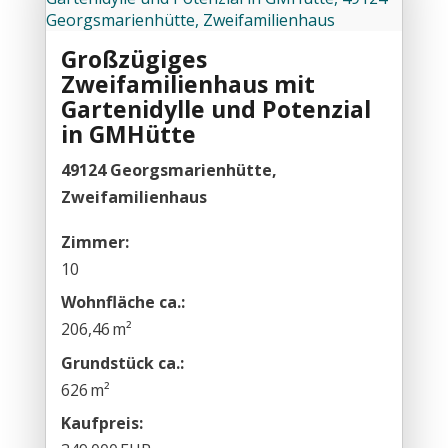
Großzügiges
Zweifamilienhaus mit
Gartenidylle und Potenzial
in GMHütte
49124 Georgsmarienhütte,
Zweifamilienhaus
Zimmer:
10
Wohnfläche ca.:
206,46 m²
Grund­stück ca.:
626 m²
Kaufpreis: