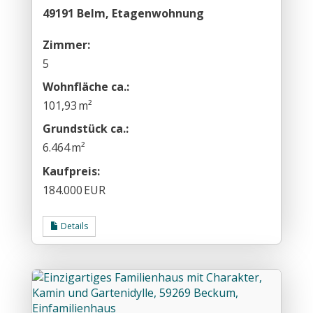
49191 Belm, Etagenwohnung
Zimmer:
5
Wohnfläche ca.:
101,93 m²
Grund­stück ca.:
6.464 m²
Kaufpreis:
184.000 EUR
Details