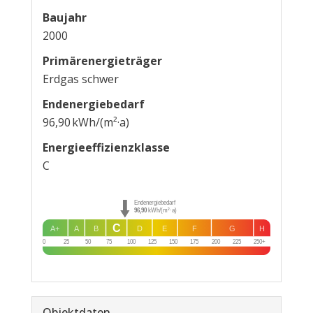
Baujahr
2000
Primärenergieträger
Erdgas schwer
Endenergie­bedarf
96,90 kWh/(m²·a)
Energie­effizienz­klasse
C
Endenergiebedarf
96,90
kWh/(m²·a)
C
A+
A
B
D
E
F
G
H
0
25
50
75
100
125
150
175
200
225
250+
Objektdaten