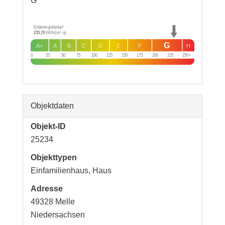
G
Endenergiebedarf
235,70
kWh/(m²·a)
G
A+
A
B
C
D
E
F
H
0
25
50
75
100
125
150
175
200
225
250+
Objektdaten
Objekt-ID
25234
Objekttypen
Einfamilienhaus, Haus
Adresse
49328 Melle
Niedersachsen