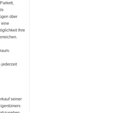
Parkett,
ls
fügen über
 eine
öglichkeit Ihre
rreichen.
rraum.
 jederzeit
rkauf seiner
Eigentümers
n abzusehen