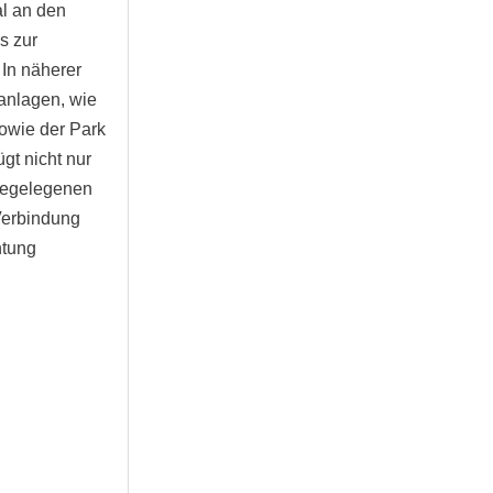
al an den
s zur
 In näherer
anlagen, wie
owie der Park
gt nicht nur
hegelegenen
Verbindung
htung