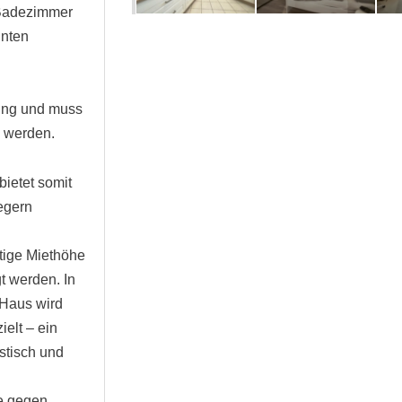
 Badezimmer
nnten
nung und muss
n werden.
bietet somit
egern
tige Miethöhe
t werden. In
 Haus wird
ielt – ein
stisch und
e gegen