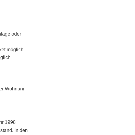
nlage oder
et möglich
glich
 der Wohnung
hr 1998
stand. In den