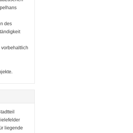
ppelhans
en des
tändigkeit
 vorbehaltlich
jekte.
tadtteil
ielefelder
tür liegende