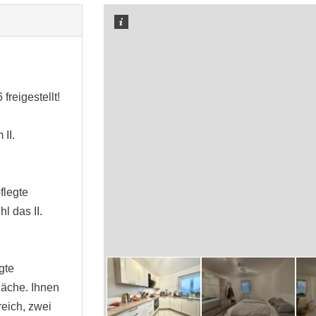
freigestellt!
II.
.
flegte
l das II.
gte
äche. Ihnen
eich, zwei