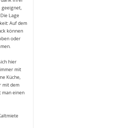
n geeignet,
 Die Lage
keit: Auf dem
ück können
toben oder
hmen.
ich hier
zimmer mit
ne Küche,
r mit dem
t man einen
Kaltmiete