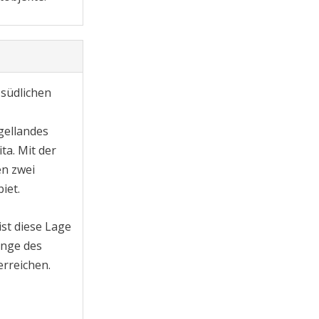
 südlichen
gellandes
ta. Mit der
en zwei
iet.
ist diese Lage
inge des
erreichen.