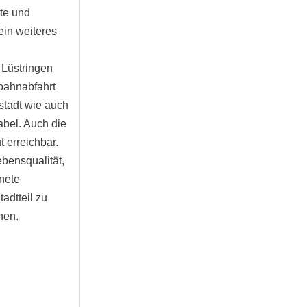
te und
ein weiteres
 Lüstringen
bahnabfahrt
stadt wie auch
abel. Auch die
 erreichbar.
ebensqualität,
nete
tadtteil zu
hen.