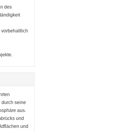
en des
tändigkeit
 vorbehaltlich
jekte.
hrten
 durch seine
osphäre aus.
nabrücks und
aldflächen und