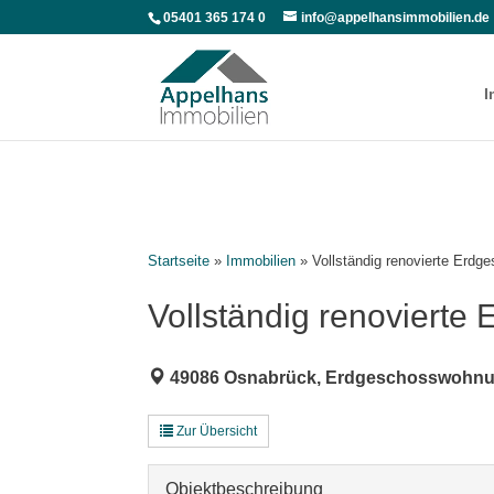
05401 365 174 0
info@appelhansimmobilien.de
I
Startseite
»
Immobilien
»
Vollständig renovierte Erdg
Vollständig renovierte
49086 Osnabrück, Erdgeschosswohnu
Zur Übersicht
Objekt­beschreibung