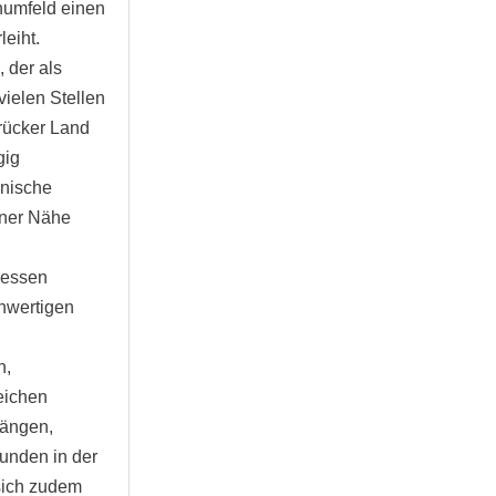
numfeld einen
eiht.
 der als
vielen Stellen
rücker Land
gig
onische
aner Nähe
dressen
chwertigen
n,
eichen
gängen,
tunden in der
 sich zudem