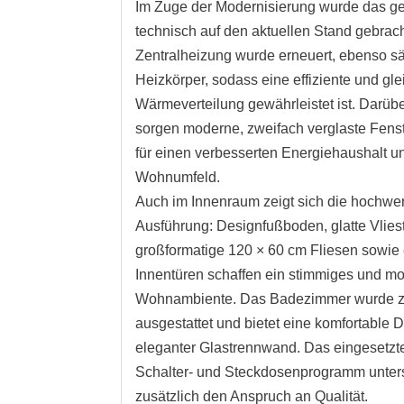
Im Zuge der Modernisierung wurde das g
technisch auf den aktuellen Stand gebrach
Zentralheizung wurde erneuert, ebenso s
Heizkörper, sodass eine effiziente und g
Wärmeverteilung gewährleistet ist. Darüb
sorgen moderne, zweifach verglaste Fens
für einen verbesserten Energiehaushalt u
Wohnumfeld.
Auch im Innenraum zeigt sich die hochwer
Ausführung: Designfußboden, glatte Vlies
großformatige 120 × 60 cm Fliesen sowie
Innentüren schaffen ein stimmiges und m
Wohnambiente. Das Badezimmer wurde 
ausgestattet und bietet eine komfortable 
eleganter Glastrennwand. Das eingesetzte
Schalter- und Steckdosenprogramm unters
zusätzlich den Anspruch an Qualität.