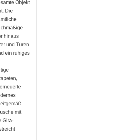
esamte Objekt
t. Die
ämtliche
leichmäßige
er hinaus
ter und Türen
nd ein ruhiges
tige
tapeten,
 erneuerte
odernes
zeitgemäß
Dusche mit
 Gira-
treicht