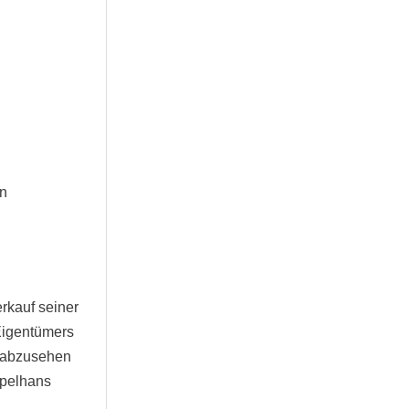
on
rkauf seiner
Eigentümers
n abzusehen
ppelhans