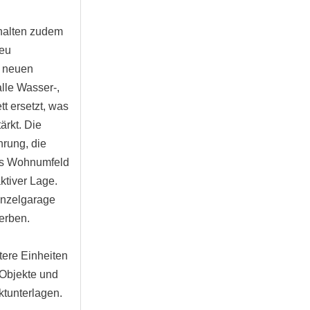
halten zudem
neu
n neuen
lle Wasser-,
t ersetzt, was
ärkt. Die
hrung, die
es Wohnumfeld
aktiver Lage.
Einzelgarage
erben.
tere Einheiten
 Objekte und
ktunterlagen.