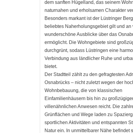
dem sanften Hügelland, das seinem Woh
naturnahen und erholsamen Charakter verl
Besonders markant ist der Lüstringer Berg,
beliebtes Naherholungsgebiet gilt und an 
wunderschöne Ausblicke über das Osnab
ermöglicht. Die Wohngebiete sind großzü
durchgrünt, sodass Lüstringen eine harm
Verbindung aus ländlicher Ruhe und urb
bietet.
Der Stadtteil zählt zu den gefragtesten A
Osnabrücks – nicht zuletzt wegen der ho
Wohnbebauung, die von klassischen
Einfamilienhäusern bis hin zu großzügige
villenähnlichen Anwesen reicht. Die zahlr
Grünflächen und Wege laden zu Spazier
sportlichen Aktivitäten und entspannten S
Natur ein. In unmittelbarer Nähe befindet