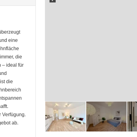
überzeugt
 und eine
ohnfläche
Zimmer, die
 – ideal für
 und
st die
ohnbereich
Entspannen
fft.
r Verfügung.
ebot ab.