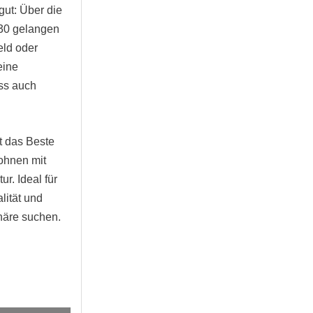
gut: Über die
30 gelangen
eld oder
eine
ss auch
t das Beste
ohnen mit
ur. Ideal für
lität und
häre suchen.