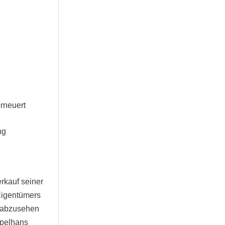
rneuert
ng
rkauf seiner
Eigentümers
n abzusehen
ppelhans