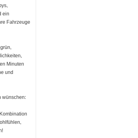
bys,
d ein
Ihre Fahrzeuge
 grün,
lichkeiten,
gen Minuten
he und
ch wünschen:
 Kombination
ohlfühlen,
n!