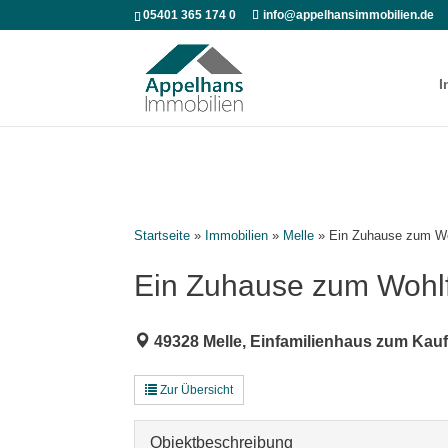
05401 365 174 0
info@appelhansimmobilien.de
I
Startseite
»
Immobilien
»
Melle
»
Ein Zuhause zum Wo
Ein Zuhause zum Wohlf
49328 Melle, Einfamilienhaus zum Kau
Zur Übersicht
Objekt­beschreibung