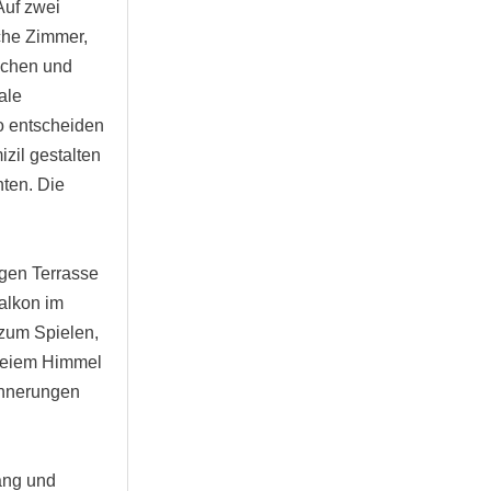
Auf zwei
iche Zimmer,
schen und
ale
o entscheiden
izil gestalten
ten. Die
.
gen Terrasse
alkon im
 zum Spielen,
freiem Himmel
innerungen
ang und