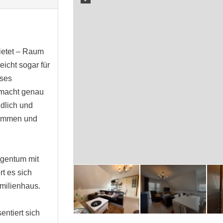
bietet – Raum
leicht sogar für
eses
 macht genau
ndlich und
nkommen und
igentum mit
t es sich
amilienhaus.
entiert sich