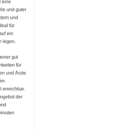
t eine
lle und guter
ldern und
eal für
auf ein
m legen.
einer gut
hkeiten für
len und Ärzte
 im
 erreichbar.
Angebot der
und
minuten