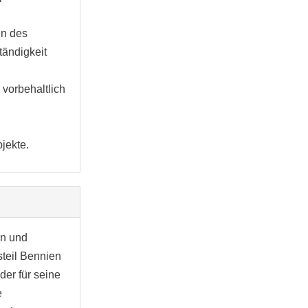
en des
tändigkeit
 vorbehaltlich
jekte.
en und
teil Bennien
der für seine
e