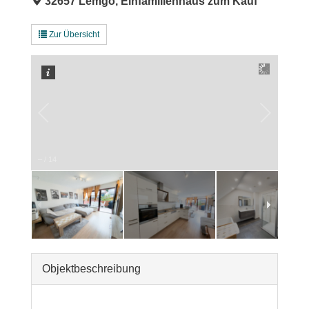
32657 Lemgo, Einfamilienhaus zum Kauf
Zur Übersicht
–
/
14
Objekt­beschreibung