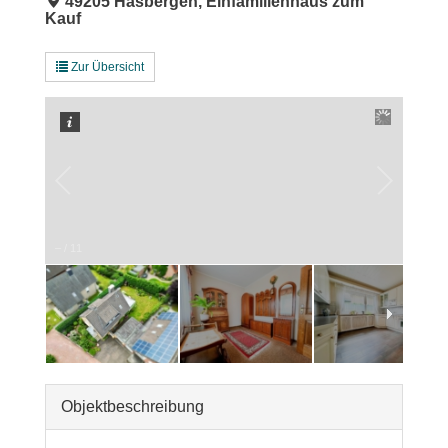
49205 Hasbergen, Einfamilienhaus zum
Kauf
Zur Übersicht
–
/
11
Objekt­beschreibung