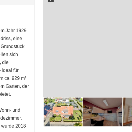
em Jahr 1929
driss, eine
 Grundstück.
ilen sich
 die
 ideal für
em ca. 929 m²
em Garten, der
ietet.
 Wohn- und
adezimmer,
he wurde 2018