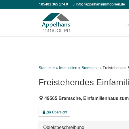
05401 365 174 0
info@appelhansimmobilien.de
I
Startseite
»
Immobilien
»
Bramsche
»
Freistehendes 
Freistehendes Einfami
49565 Bramsche, Einfamilienhaus zum
Zur Übersicht
Objekt­beschreibung