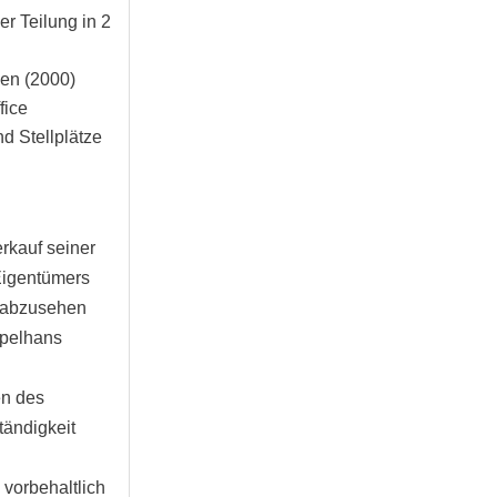
er Teilung in 2
gen (2000)
fice
d Stellplätze
rkauf seiner
Eigentümers
n abzusehen
ppelhans
en des
tändigkeit
 vorbehaltlich