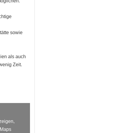
möglichen.
chtige
tätte sowie
lien als auch
wenig Zeit.
zeigen,
 Maps