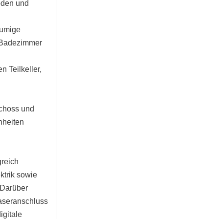
boden und
äumige
s Badezimmer
 Teilkeller,
schoss und
nheiten
greich
ktrik sowie
 Darüber
faseranschluss
igitale