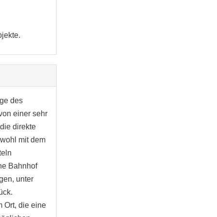
jekte.
age des
von einer sehr
die direkte
owohl mit dem
teln
ene Bahnhof
gen, unter
ück.
 Ort, die eine