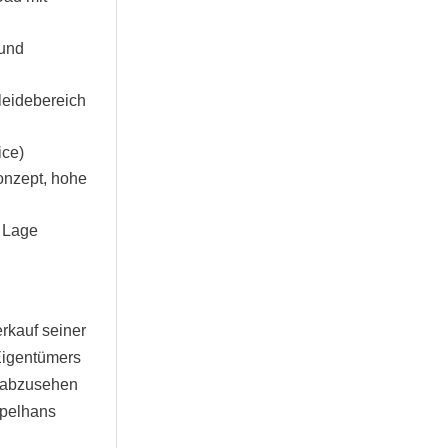
 und
leidebereich
ice)
onzept, hohe
e Lage
rkauf seiner
Eigentümers
n abzusehen
ppelhans