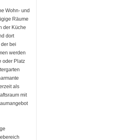
ene Wohn- und
zügige Räume
n der Küche
nd dort
 der bei
mmen werden
 oder Platz
tergarten
harmante
rzeit als
aftsraum mit
Raumangebot
ige
debereich