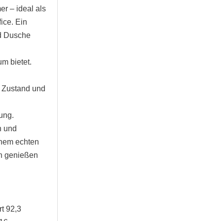
er – ideal als
ice. Ein
nd Dusche
m bietet.
n Zustand und
ung.
n und
inem echten
en genießen
t 92,3