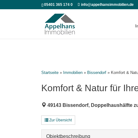
05401 365 174 0
info@appelhansimmobilien.de
I
Startseite
»
Immobilien
»
Bissendorf
»
Komfort & Natur
Komfort & Natur für Ihr
49143 Bissendorf, Doppelhaushälfte 
Zur Übersicht
Objekt­beschreibung