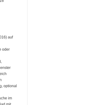
016
016) auf
e oder
d,
enster
eich
n
, optional
sche im
Bad mit