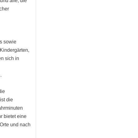
und alle, die
cher
és sowie
 Kindergärten,
n sich in
e
.
die
st die
ahrminuten
r bietet eine
Orte und nach