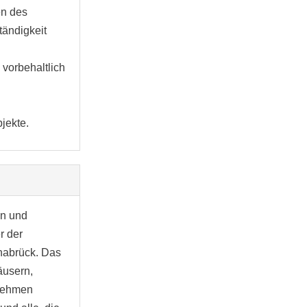
en des
tändigkeit
 vorbehaltlich
jekte.
en und
r der
nabrück. Das
äusern,
enehmen