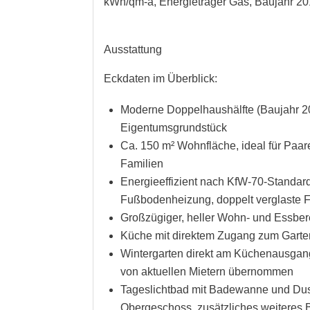
kWh/qm-a, Energieträger Gas, Baujahr 2
Ausstattung
Eckdaten im Überblick:
Moderne Doppelhaushälfte (Baujahr 2
Eigentumsgrundstück
Ca. 150 m² Wohnfläche, ideal für Paar
Familien
Energieeffizient nach KfW-70-Standar
Fußbodenheizung, doppelt verglaste F
Großzügiger, heller Wohn- und Essber
Küche mit direktem Zugang zum Garte
Wintergarten direkt am Küchenausgang
von aktuellen Mietern übernommen
Tageslichtbad mit Badewanne und Du
Obergeschoss, zusätzliches weiteres 