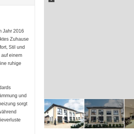
m Jahr 2016
fektes Zuhause
ort, Stil und
t auf einem
ine ruhige
dards
edämmung und
eizung sorgt
während
ieverluste