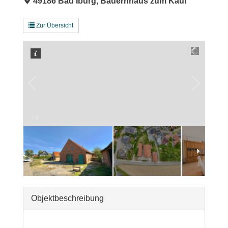
49186 Bad Iburg, Bauernhaus zum Kauf
Zur Übersicht
–
/
8
Objekt­beschreibung