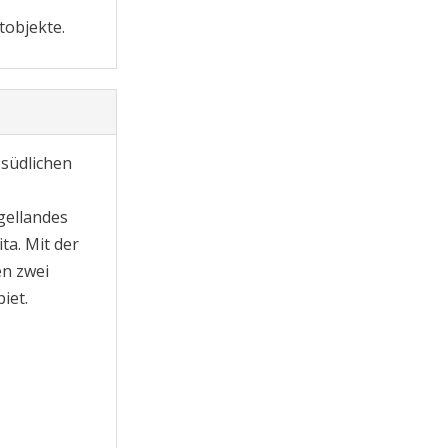
tobjekte.
 südlichen
gellandes
ta. Mit der
en zwei
iet.