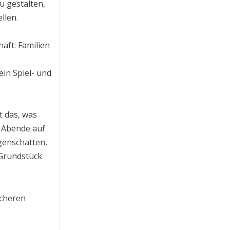
zu gestalten,
llen.
aft: Familien
ein Spiel- und
t das, was
r Abende auf
genschatten,
 Grundstück
icheren