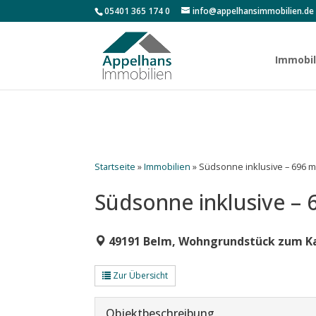
05401 365 174 0
info@appelhansimmobilien.de
Immobil
Startseite
»
Immobilien
»
Südsonne inklusive – 696 
Südsonne inklusive –
49191 Belm, Wohngrundstück zum K
Zur Übersicht
Objekt­beschreibung