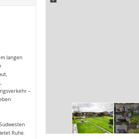
nem langen
e
ut,
,
angsverkehr –
Leben
 Südwesten
ietet Ruhe.