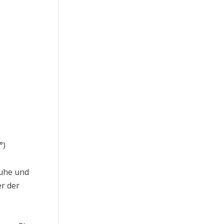
°)
Ruhe und
er der