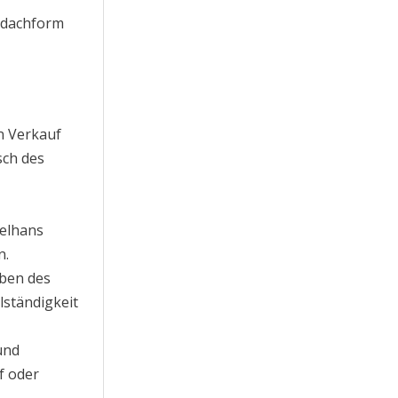
ldachform
n Verkauf
sch des
pelhans
n.
ben des
lständigkeit
und
f oder