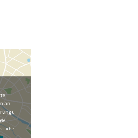
rte
en an
ärung
).
gle
issuche.