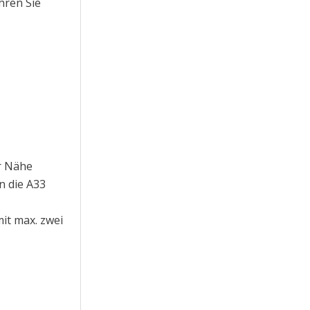
ahren Sie
er Nähe
n die A33
it max. zwei